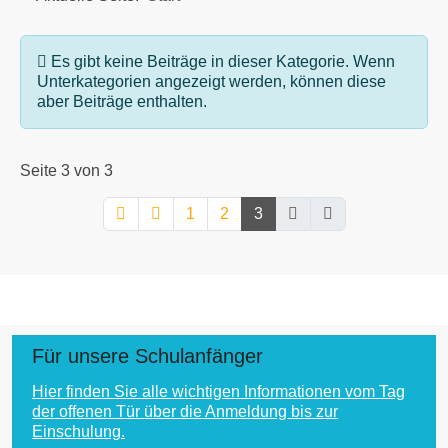
Information
Es gibt keine Beiträge in dieser Kategorie. Wenn
Unterkategorien angezeigt werden, können diese
aber Beiträge enthalten.
Seite 3 von 3
1
2
3
Für unsere Schulanfänger
Hier finden Sie alle wichtigen Informationen vom Tag
der offenen Tür über die Anmeldung bis zur
Einschulung.