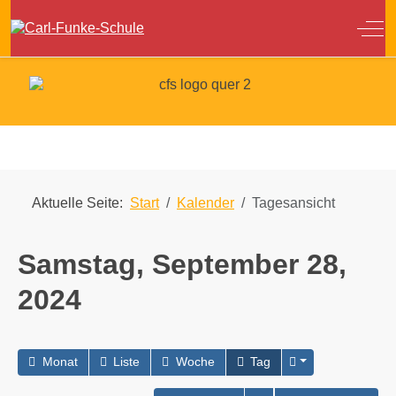
Off
Aktuelle Seite:
Start
Kalender
Tagesansicht
Samstag, September 28,
2024
Monat
Liste
Woche
Tag