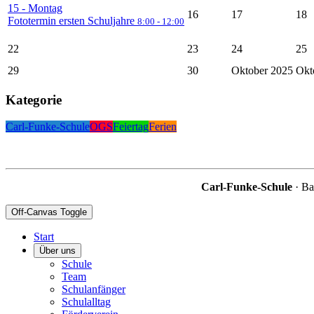
15
- Montag
16
17
18
Fototermin ersten Schuljahre
8:00 - 12:00
22
23
24
25
29
30
Oktober 2025
Okt
Kategorie
Carl-Funke-Schule
OGS
Feiertag
Ferien
Carl-Funke-Schule
· Ba
Off-Canvas Toggle
Start
Über uns
Schule
Team
Schulanfänger
Schulalltag