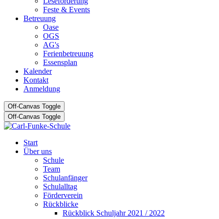
Leseförderung
Feste & Events
Betreuung
Oase
OGS
AG's
Ferienbetreuung
Essensplan
Kalender
Kontakt
Anmeldung
Off-Canvas Toggle
Off-Canvas Toggle
Start
Über uns
Schule
Team
Schulanfänger
Schulalltag
Förderverein
Rückblicke
Rückblick Schuljahr 2021 / 2022